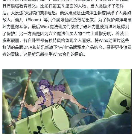
具有很强教育意义。比如在第五季里面的人物，当人类破坏了海洋
后，大反派“天那斯”随即崛起，他运用魔法让海洋生物变异成了人类的
敌人，蕾儿（Bloom）等六个魔法仙灵勇敢站出来，为了保护海洋与破
坏力量做斗争。最后Winx魔法仙灵们战胜了破坏力量使海洋环境得到
了保护；另一方面是因为六个魔法仙灵人物个性上爱憎分明，着装上
多彩靓丽，各自卧室都有独特风格体现个人喜好。将Winx动画片这些
鲜明的品牌DNA和新乐新旗下“古迪”品牌积木产品结合，获得更多消费
者的青睐，这是新乐新携手Winx合作的目的。