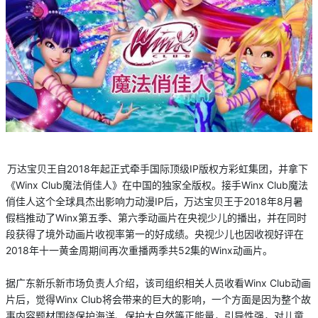
万达宝贝王自2018年起正式牵手国际顶级IP版权方彩虹集团，并拿下
《Winx Club魔法俏佳人》在中国的独家全版权。接手Winx Club魔法
俏佳人这个全球具杰出影响力动漫IP后，万达宝贝王于2018年8月暑
假档推动了Winx第五季、第六季动画片在央视少儿的播出，并在同时
段获得了境外动画片收视率第一的好成绩。央视少儿也因收视好评在
2018年十一黄金周期间再次重播两季共52集的Winx动画片。
据广东新乐新市场负责人介绍，该司组织相关人员收看Winx Club动画
片后，觉得Winx Club将会带来的巨大的影响，一个方面是因为整个故
事内容题材围绕保护海洋、保护大自然等正能量，引导性强，对儿童