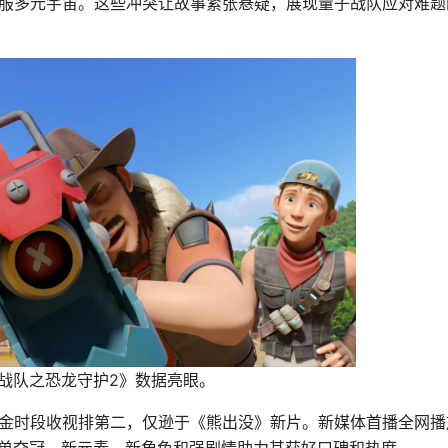
服多元宇宙。这些冲突让故事紧张悬疑，展现量子战队应对难题
战队之恐龙守护2》数据亮眼。
金时段收视排第二，仅逊于《熊出没》新片。新媒体首播全网播
榜单夺冠。新元素、新角色和强剧情助力其获好口碑和热度。