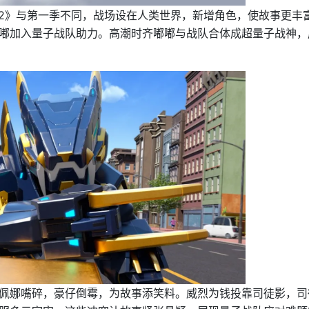
2》与第一季不同，战场设在人类世界，新增角色，使故事更丰
嘟加入量子战队助力。高潮时齐嘟嘟与战队合体成超量子战神，
佩娜嘴碎，豪仔倒霉，为故事添笑料。威烈为钱投靠司徒影，司