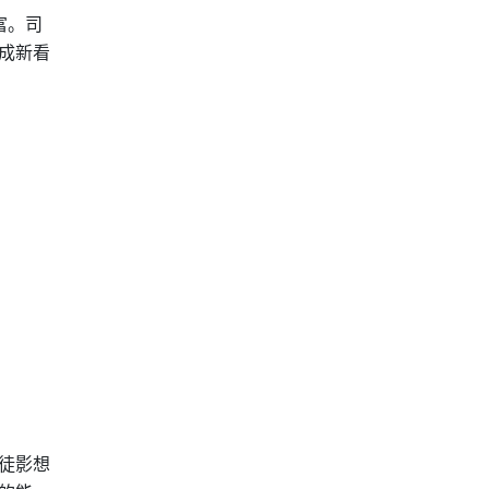
富。司
成新看
徒影想