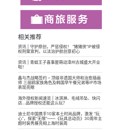
相关推荐
资讯 | 守护原创，严惩侵权！ “猪猪侠”IP被侵
权刑案宣判，以法治护航创意初心
资讯 | 青蛙王子喜事屋萌动漳州古城盛大开业
啦！
鑫与杰战略签约 – 顶级非遗国大师和治愈插画
师 三丽鸥家族角色及韩国早午餐兄弟等IP市场
表现亮眼
海外授权新闻速览 | 冰淇淋、毛绒吊坠、快闪
店…品牌授权还能这么玩？
迪士尼中国携手10家本土时尚品牌，激发 “玩
心”，探索“无限”——《玩具总动员》30周年主
题时装秀展亮相上海时装周