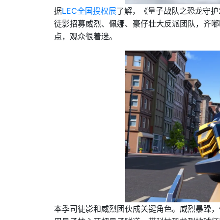
据
LEC全国授权展
了解，《量子战队之恐龙守护
徒影招募威烈、佩娜、豪仔壮大反派团队，齐嘟
点，观众很着迷。
本季司徒影和威烈团伙成关键角色。威烈暴躁，