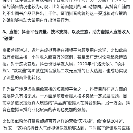
铺的销售情况也较为可观，比如前面提到的bibi动物园，其抖音店铺内
的不少图书产品已售出上千件。证明抖音构筑的这一渠道和对应策略
的确能够带动大量用户作出消费行为。
3
、直播：抖音平台流量、技术支持、以及生态，助力虚拟人直播收入
“破壁”
雷报曾报道过，近年来虚拟直播在视频平台颇受用户欢迎，比如此前
就有虚拟主播一小时收入超百万的案例，甚至因广泛讨论引起微博热
搜。对于这块变现，抖音也很早就入局，2020年时“洛天依”、“萌芽
熊”、“默默酱”等IP就在抖音掀起二次元直播的巨大热潮，也成功实现
了流量的商业化转化。
作为最早涉足虚拟偶像直播的短视频平台之一，抖音目前在这方面的
发展势头有增无减，一方面是随着虚拟人技术突破一定发展瓶颈，目
前众多愈发接近真人质感的“高品质”虚拟人在抖音聚集，另一方面，抖
音在虚拟直播商业化层面的表现也更加的强势。
比如类似粉丝打赏数额超百万这样的营收“天花板”，像“金桔2049”、
“许安一”这样的抖音人气虚拟偶像就能够达到，同时据了解该账号直播