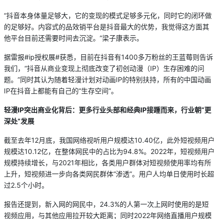
“抖音本身体量足够大，它的变现的模式足够多元化，同时它的闭环做
的足够好。内容式的品效销平台是抖音最大的优势，我觉得这方面其
他平台目前还需要时间去沉淀。”梁子康表示。
据雷报#ip授权展#获悉，目前在抖音有1400多万粉丝的王蓝莓则告诉
我们，“抖音从商业变现上彻底改变了初创动漫（IP）生存困难的问
题。”同时其认为随着轻漫计划对动画IP的特别扶持，所有的中国动画
IP在抖音上都能有自己的“生存空间”。
轻漫IP
突出商业化背后：更多行业头部和经典IP
接踵而来，行业朝“更
深处”发展
截至去年12月底，我国网络视听用户规模达10.40亿，此外短视频用户
规模达10.12亿，在整体网民中的占比为94.8%。2022年，短视频用户
规模持续增长，与2021年相比，各类用户群体对短视频使用率均有所
上升，短视频进一步向各类网民群体“渗透”。用户人均单日使用时长超
过2.5个小时。
报告还提到，新入网的网民中，24.3%的人第一次上网时使用的是短
视频应用，与其他应用拉开较大距离；同时2022年网络直播用户规模