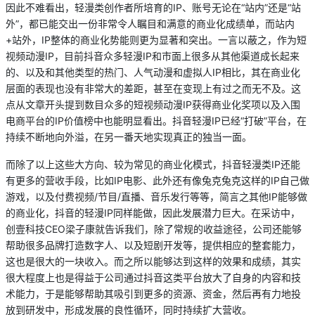
因此不难看出，轻漫类创作者所培育的IP、账号无论在“站内”还是“站
外”，都已能交出一份非常令人瞩目和满意的商业化成绩单，而站内
+站外，IP整体的商业化势能则更为显著和突出。一言以蔽之，作为短
视频动漫IP，目前抖音众多轻漫IP和市面上很多从其他渠道成长起来
的、以及和其他类型的热门、人气动漫和虚拟人IP相比，其在商业化
层面的表现也没有非常大的差距，甚至在变现上有过之而无不及。这
点从文章开头提到数目众多的短视频动漫IP获得商业化奖项以及入围
电商平台的IP价值榜中也能明显看出。抖音轻漫IP已经“打破”平台，在
持续不断地向外溢，在另一番天地实现真正的独当一面。
而除了以上这些大方向、较为常见的商业化模式，抖音轻漫类IP还能
有更多的营收手段，比如IP电影、此外还有像兔克兔克这样的IP自己做
游戏，以及付费视频/节目/直播、音乐发行等等，简言之其他IP能够做
的商业化，抖音的轻漫IP同样能做，因此发展潜力巨大。在采访中，
创壹科技CEO梁子康就告诉我们，除了常规的收益途径，公司还能够
帮助很多品牌打造数字人、以及短剧开发等，提供相应的整套能力，
这也是很大的一块收入。而之所以能够达到这样的效果和成绩，其实
很大程度上也是得益于公司通过抖音这类平台放大了自身的内容和技
术能力，于是能够帮助其吸引到更多的资源、资金，然后再有力地投
放到研发中，形成发展的良性循环，同时持续扩大营收。