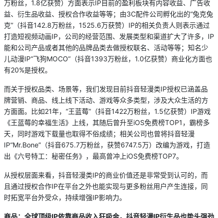
万粉丝，1.8亿获赞）方面表示IP目前的盈利板块有内容收益、广告收
益、衍生品收益、授权合作收益等等；由3C配件公司孵化出的“兔克兔
克”（抖音142.8万粉丝，1525.6万获赞）IP的相关负责人则表示通过
打造短视频动画IP，公司的经营范围、发展类型和渠道扩大了许多，IP
能和公司产品或者其他的品牌品类去做授权联名、活动等等；知名少
儿动漫IP“飞狗MOCO”（抖音1393万粉丝，1.0亿获赞）商业化方面也
有20%是授权。
而关于授权品类、场景等，我们发现目前抖音轻漫类IP授权已涵盖品
牌营销、商品、线上线下活动、游戏等众多类型，涉及大众生活的方
方面面。比如21年，“王蓝莓”（抖音1422万粉丝，1.5亿获赞）IP游戏
《王蓝莓的幸福生活》上线，其随后曾升至iOS免费榜TOP1，霸榜多
天，同时游戏下载量也取得不俗成绩；相关公司也曾将抖音轻漫
IP“Mr.Bone”（抖音675.7万粉丝，获赞6747.5万）改编为游戏，打造
出《六号特工：秘密任务》，最高曾冲上iOS免费榜TOP7。
从授权层面来看，抖音轻漫类IP的商业价值还是非常受到认可的，而
且通过授权合作IP在平台之外也能实现与更多粉丝用户产生连接，同
时拓宽平台外受众，持续增强IP影响力。
商品：全球顶级IP
依靠商品收入狂吸金，抖音轻漫IP
衍生品也势头强劲