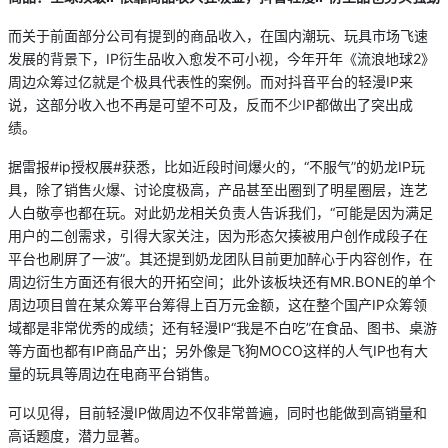
而关于前面部分公司有提到的商品收入，在国内潮玩、玩具市场飞速
发展的背景下，IP衍生品收入愈发不可小视，今年开年《流浪地球2》
周边众筹过亿就是个极具代表性的案例。而对抖音平台的轻漫IP来
说，这部分收入也不再是可望不可及，反而不少IP都做出了突出成
绩。
据雷报#ip授权展#获悉，比如近段时间爆火的，“不服气”的奶龙IP玩
具，除了销售火爆、讨论度极高，产品甚至出圈到了明星圈层，连艺
人白敬亭也都在玩。对此奶龙相关负责人告诉我们，“可能是因为满足
用户的二创需求，引得大家关注，因为形态欠揍被用户创作成段子在
平台也刷屏了一波”。其还提到奶龙团队目前更加醉心于内容创作，在
周边衍生方面还有很大的开拓空间；此外该板块还有MR.BONE的单个
周边项目曾在某众筹平台筹得上百万元金额，这在整个国产IP众筹领
域都是非常优秀的成绩；还有轻漫IP“我是不白吃”在食品、图书、桌游
等方面也都有IP商品产出；另外像是飞狗MOCO这样的人气IP也有大
量的玩具等周边在电商平台销售。
可以见得，目前轻漫IP做周边不仅非常普遍，同时也能做到高销量和
高话题度，潜力显著。