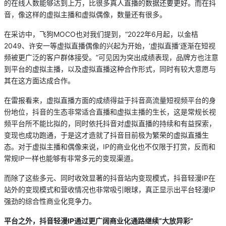
的在线人数能够达到上万，比很多真人直播的数据还要更好。而在抖
音，像这样的虚拟主播和虚拟偶像，数量还有很多。
在采访中，飞狗MOCO也对我们提到，“2022年6月起，以金桔
2049、许安一等虚拟直播偶像的兴起为开始，‘虚拟直播’逐渐在短视
频被更广泛的客户群体接受。”可见因为突出成绩表现，品牌方也注意
到平台的虚拟主播，以及虚拟直播这种合作形式，同时有较大意愿与
其在这方面达成合作。
在雷报看来，虚拟直播方面的成绩得益于抖音高流量短视频平台的身
份地位，抖音的生态非常适合直播和虚拟主播的生长，这是常规长视
频平台所不能比拟的，同时依托抖音对虚拟直播的持续和有益探索，
变现也成功跑通，于是这才造就了抖音目前极为繁荣的虚拟直播生
态。对于虚拟主播和偶像来说，IP的商业化也不仅限于打赏，反而和
常规IP一样也能够有非常多元的变现渠道。
而除了这些多元、同时收效显著的抖音站内变现模式，抖音轻漫IP在
站外的变现模式和营收情况也非常吸引眼球，真正显示出平台轻漫IP
强劲的综合性商业化竞争力。
平台之外，抖音轻漫IP
通过更广阔商业化通路继续“大放异彩”