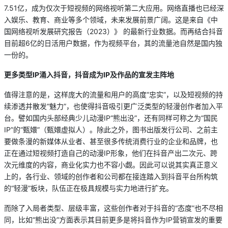
7.51亿，成为仅次于短视频的网络视听第二大应用。网络直播也已经深
入娱乐、教育、商业等多个领域，未来发展前景广阔。这是来自《中
国网络视听发展研究报告（2023）》 的最新行业数据。而再结合抖音
目前超6亿的日活用户数据，作为视频平台，其的流量池自然是国内独
一份的。
更多类型IP
涌入抖音，抖音成为IP
及作品的宣发主阵地
值得注意的是，这样庞大的流量和用户的高度“忠实”，以及短视频的持
续渗透并散发“魅力”，也使得抖音吸引更广泛类型的轻漫创作者加入平
台。譬如国内头部经典少儿动漫IP“熊出没”，还有同样可称之为“国民
IP”的“甄嬛”（甄嬛虚拟人）。除此之外，图书出版发行公司、之前主
要做条漫的新媒体从业者、甚至很多传统消费行业的企业和品牌，也
正在通过短视频打造自己的动漫IP形象，他们在抖音产出二次元、跨
次元维度的内容，商业化实力也不容小觑。因此可以说其实真正意义
上的，各行业、领域的创作者和公司都在接连踏入到抖音平台所构筑
的“轻漫”板块，队伍正在极具规模与实力地进行扩充。
而除了入局者类型、层级丰富，这些创作者对于抖音的“态度”也不尽相
同，比如“熊出没”方面表示其目前更多是将抖音作为IP营销宣发的重要