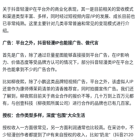
关于抖音轻漫IP在平台外的商业化表现，其一是目前相关的营收模式
和渠道类型丰富、多样，同时经过短视频内容/IP的发展、成长目前也
已非常纯熟。这里主要针对几类非常普遍和常见的变现模式进行介
绍。
广告：平台之外，抖音轻漫IP
也能接广告、做代言
首先是广告，除了通过巨量星图能够直接接到平台广告，在IP影响
力、价值态度等受品牌方认可的情况下，部分抖音轻漫类IP在平台之
外也能拿到不少的广告合作。
比如柳夜熙，除了小鹏这类品牌短视频广告，平台之外，该虚拟人IP
还曾作为康师傅茉莉清茶的清香推荐官，同时拍摄宣传广告。我们还
了解到，柳夜熙目前关于商业合作的报价不等，几十万到上百万元都
有，与创壹科技（柳夜熙所属公司）进行合作的品牌也已有几百家。
授权：合作类型多样，深度“包围”大众生活
授权收入一方面很常见，另一方面利润通常也比较高。在采访中，不
少轻漫创作者都提到了IP有来自授权的收入，比如“奶龙”（抖音2120