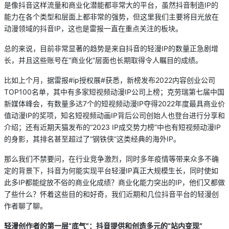
是像抖音这样流量和商业化潜能都非常大的平台，虽然抖音制造IP的
能力在各个类型和层面上都非常的强势，但这里我们主要将目光放在
动漫领域的抖音IP，这也是雷报一直在重点关注的板块。
总的来说，目前非常显著的趋势是来自抖音的轻漫IP的数量正急剧增
长，并且这些账号在“商业化”层面也长期取得令人瞩目的成绩。
比如上个月，据雷报#ip授权展#获悉，新榜发布2022内容创业公司
TOP100名单，其中有多家短视频动漫IP公司上榜；克劳瑞第七届中国
新媒体峰会，有数量多达7个的短视频动漫IP夺得2022年度最具商业价
值动漫IP的奖项，知名短视频动画IP背后公司创始人也登台进行分享和
介绍；还有近期天猫发布的“2023 IP成交势力榜”中也有短视频动漫IP
的身影，其排名甚至超过了“钢铁侠”这类经典的海外IP。
那么我们不禁要问，在行业竞争激烈，同时多年疫情等带来众多不确
定的背景下，抖音为何能实现平台轻漫IP真正大规模生长，同时使如
此多IP都能绽放不俗的商业化成绩？商业化能力突出的IP，他们又都做
了些什么？怀着这些目的和好奇，我们近期和几位抖音平台的轻漫创
作者聊了聊。
轻漫创作者的第一层“底气”：抖音提供和创造多元的“站内变现”