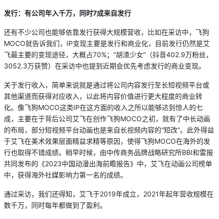
发行：有公司年入千万，同时7
成来自发行
还有不少公司也能够依靠发行获得大规模营收，比如在采访中，飞狗
MOCO就告诉我们，IP变现主要是发行和商业化，目前发行仍然是艾
飞最主要的变现途径，大概占70%；“胡渣少女”（抖音402.9万粉丝，
3052.3万获赞）在采访中也提到近期会优先考虑发行的商业变现。
关于发行收入，简单来说就是通过将公司内容发行至长短视频平台或
其他渠道而获得对应收入，以此将内容价值进行更大程度的商业转
化。像飞狗MOCO这类IP在这方面的收入之所以能够达到惊人的七
成，主要在于背后公司艾飞在创作飞狗MOCO之初，就有了中长动画
的布局，部分短视频平台动画也是来自长视频内容的“短改”。此外得益
于艾飞在美术效果层面精益求精等原因，使得飞狗MOCO在海外的发
行也取得不错成绩。稍早时候，由中传商务品牌战略研究所BBI和雷报
共同发布的《2023中国动漫出海前瞻报告》中，艾飞在动画公司榜单
中，获得海外社媒影响力第一名的成绩。
通过采访，我们还得知，艾飞于2019年成立，2021年起年营收规模在
数千万，同时每年都做到了盈利。