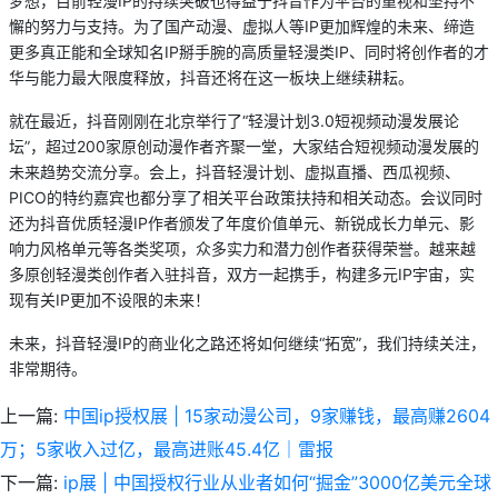
梦想，目前轻漫IP的持续突破也得益于抖音作为平台的重视和坚持不
懈的努力与支持。为了国产动漫、虚拟人等IP更加辉煌的未来、缔造
更多真正能和全球知名IP掰手腕的高质量轻漫类IP、同时将创作者的才
华与能力最大限度释放，抖音还将在这一板块上继续耕耘。
就在最近，抖音刚刚在北京举行了“轻漫计划3.0短视频动漫发展论
坛”，超过200家原创动漫作者齐聚一堂，大家结合短视频动漫发展的
未来趋势交流分享。会上，抖音轻漫计划、虚拟直播、西瓜视频、
PICO的特约嘉宾也都分享了相关平台政策扶持和相关动态。会议同时
还为抖音优质轻漫IP作者颁发了年度价值单元、新锐成长力单元、影
响力风格单元等各类奖项，众多实力和潜力创作者获得荣誉。越来越
多原创轻漫类创作者入驻抖音，双方一起携手，构建多元IP宇宙，实
现有关IP更加不设限的未来！
未来，抖音轻漫IP的商业化之路还将如何继续“拓宽”，我们持续关注，
非常期待。
上一篇:
中国ip授权展 | 15家动漫公司，9家赚钱，最高赚2604
万；5家收入过亿，最高进账45.4亿｜雷报
下一篇:
ip展 | 中国授权行业从业者如何“掘金”3000亿美元全球