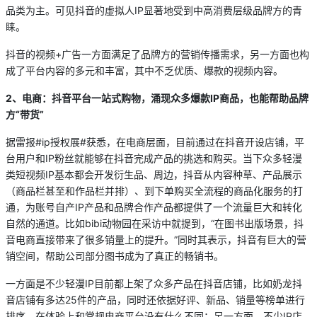
品类为主。可见抖音的虚拟人IP显著地受到中高消费层级品牌方的青
睐。
抖音的视频+广告一方面满足了品牌方的营销传播需求，另一方面也构
成了平台内容的多元和丰富，其中不乏优质、爆款的视频内容。
2
、电商：抖音平台一站式购物，涌现众多爆款IP
商品，也能帮助品牌
方“带货”
据雷报#ip授权展#获悉，在电商层面，目前通过在抖音开设店铺，平
台用户和IP粉丝就能够在抖音完成产品的挑选和购买。当下众多轻漫
类短视频IP基本都会开发衍生品、周边，抖音从内容种草、产品展示
（商品栏甚至和作品栏并排）、到下单购买全流程的商品化服务的打
通，为账号自产IP产品和品牌合作产品都提供了一个流量巨大和转化
自然的通道。比如bibi动物园在采访中就提到，“在图书出版场景，抖
音电商直接带来了很多销量上的提升。”同时其表示，抖音有巨大的营
销空间，帮助公司部分图书成为了真正的畅销书。
一方面是不少轻漫IP目前都上架了众多产品在抖音店铺，比如奶龙抖
音店铺有多达25件的产品，同时还依据好评、新品、销量等榜单进行
排序，在体验上和常规电商平台没有什么不同；另一方面，不少IP店