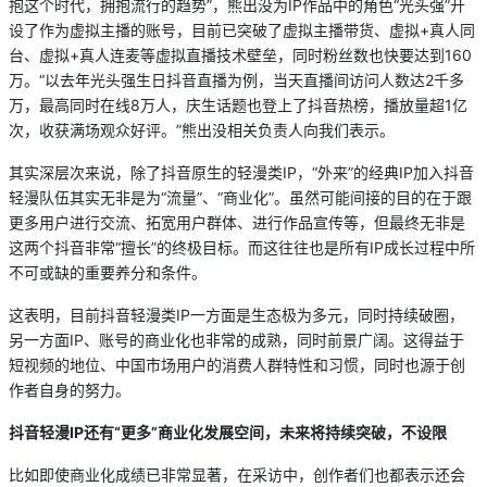
抱这个时代，拥抱流行的趋势”，熊出没为IP作品中的角色“光头强”开
设了作为虚拟主播的账号，目前已突破了虚拟主播带货、虚拟+真人同
台、虚拟+真人连麦等虚拟直播技术壁垒，同时粉丝数也快要达到160
万。“以去年光头强生日抖音直播为例，当天直播间访问人数达2千多
万，最高同时在线8万人，庆生话题也登上了抖音热榜，播放量超1亿
次，收获满场观众好评。”熊出没相关负责人向我们表示。
其实深层次来说，除了抖音原生的轻漫类IP，“外来”的经典IP加入抖音
轻漫队伍其实无非是为“流量”、“商业化”。虽然可能间接的目的在于跟
更多用户进行交流、拓宽用户群体、进行作品宣传等，但最终无非是
这两个抖音非常“擅长”的终极目标。而这往往也是所有IP成长过程中所
不可或缺的重要养分和条件。
这表明，目前抖音轻漫类IP一方面是生态极为多元，同时持续破圈，
另一方面IP、账号的商业化也非常的成熟，同时前景广阔。这得益于
短视频的地位、中国市场用户的消费人群特性和习惯，同时也源于创
作者自身的努力。
抖音轻漫IP
还有“更多”商业化发展空间，未来将持续突破，不设限
比如即使商业化成绩已非常显著，在采访中，创作者们也都表示还会