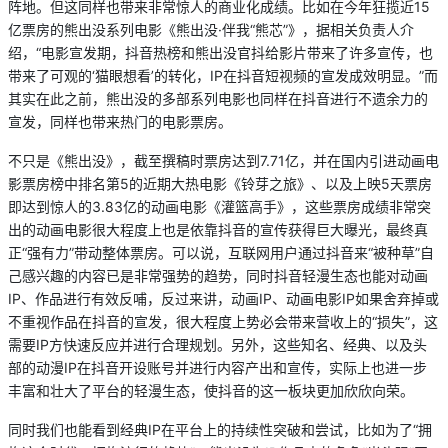
阵地。但这同样也带来非常惊人的商业化成绩。比如在今年狂揽近15
亿票房的熊出没系列电影《熊出没·伴我“熊芯”》，据相关负责人介
绍，“电影宣发期，抖音热榜和熊出没官抖给影片带来了许多宣传，也
带来了可观的‘猫眼想看’的转化，IP在抖音短视频的宣发成效明显。”而
其实在此之前，熊出没的多部系列电影也同样在抖音进行不遗余力的
宣发，同样也带来热门的电影票房。
不只是《熊出没》，截至撰稿时票房达到7.71亿，并在国内引进动画电
影票房榜中排名第5的近期大热电影《铃芽之旅》、以及上映5天票房
即达到惊人的3.83亿的动画电影《灌篮高手》，这些票房成绩非常突
出的动画电影很大程度上也是依靠抖音的宣传获得巨大曝光，最终真
正“强有力”带动整体票房。可以说，互联网用户通过抖音来“被种草”自
己感兴趣的内容已是非常强势的趋势，同时抖音轻漫生态也能对动画
IP、作品进行有效反哺，反过来讲，动画IP、动画电影IP如果舍弃掉或
不重视作品在抖音的宣发，很大程度上势必会带来营收上的“损失”，这
需要IP方快速反应并进行合理规划。另外，这些知名、经典、以及头
部的动漫IP在抖音开设账号并进行内容产出和宣传，实际上也进一步
丰富和壮大了平台的轻漫生态，使抖音的这一板块更加欣欣向荣。
同时我们也能看到经典IP在平台上的持续性突破和尝试，比如为了“拥