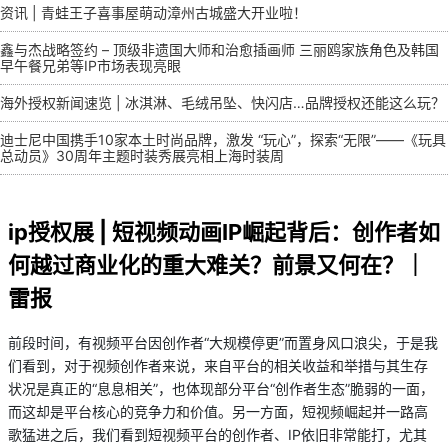
资讯 | 青蛙王子喜事屋萌动漳州古城盛大开业啦！
鑫与杰战略签约 – 顶级非遗国大师和治愈插画师 三丽鸥家族角色及韩国
早午餐兄弟等IP市场表现亮眼
海外授权新闻速览 | 冰淇淋、毛绒吊坠、快闪店…品牌授权还能这么玩？
迪士尼中国携手10家本土时尚品牌，激发 “玩心”，探索“无限”——《玩具
总动员》30周年主题时装秀展亮相上海时装周
ip授权展 | 短视频动画IP崛起背后：创作者如
何越过商业化的重大难关？前景又何在？｜
雷报
前段时间，有视频平台因创作者“大规模停更”而置身风口浪尖，于是我
们看到，对于视频创作者来说，来自平台的相关收益和举措与其生存
状况是真正的“息息相关”，也体现部分平台“创作者生态”脆弱的一面，
而这却是平台核心的竞争力和价值。另一方面，短视频崛起并一路高
歌猛进之后，我们看到短视频平台的创作者、IP依旧非常能打，尤其