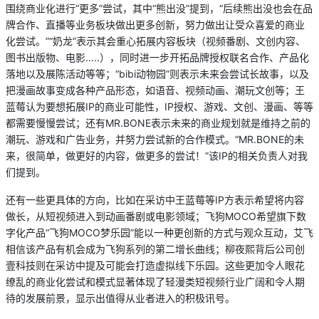
围绕商业化进行“更多”尝试，其中“熊出没”提到，“后续熊出没也会在品
牌合作、直播等业务板块做出更多创新，努力做出让受众喜爱的商业
化尝试。”“奶龙”表示其会重心拓展内容板块（视频番剧、文创内容、
图书出版物、电影…..），同时进一步开拓品牌授权联名合作、产品化
落地以及展陈活动等等；“bibi动物园”则表示未来会尝试长故事，以及
把漫画故事变成各种产品形态，如语音、视频动画、潮玩文创等；王
蓝莓认为要想拓展IP的商业可能性，IP授权、游戏、文创、漫画、等等
都需要慢慢尝试；还有MR.BONE表示未来的商业规划就是维持之前的
潮玩、游戏和广告业务，并努力尝试新的合作模式。“MR.BONE的未
来，很简单，做更好的内容，做更多的尝试！”该IP的相关负责人对我
们提到。
还有一些更具体的方向，比如在采访中王蓝莓等IP方表示希望将内容
做长，从短视频进入到动画番剧或电影领域；飞狗MOCO希望旗下数
字化产品“飞狗MOCO梦乐园”能以一种更创新的方式与观众互动，艾飞
相信该产品有机会成为飞狗系列的第二增长曲线；柳夜熙背后公司创
壹科技则在采访中提及可能会打造虚拟线下乐园。这些更加令人眼花
缭乱的商业化尝试和模式显著体现了轻漫类短视频行业广阔和令人期
待的发展前景，显示出值得从业者进入的积极讯号。