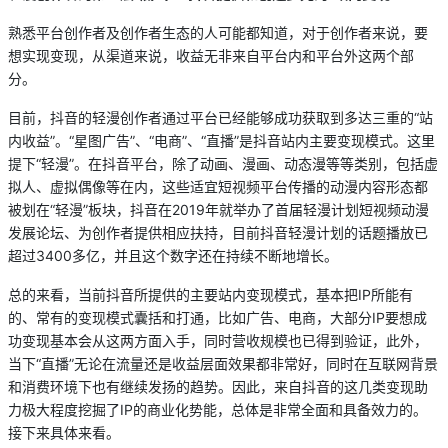
熟悉平台创作者及创作者生态的人可能都知道，对于创作者来说，要
想实现变现，从渠道来说，收益无非来自平台内和平台外这两个部
分。
目前，抖音的轻漫创作者通过平台已经能够成功获取到多达三重的“站
内收益”。“星图广告”、“电商”、“直播”是抖音站内主要变现模式。这里
提下“轻漫”。在抖音平台，除了动画、漫画、动态漫等等类别，包括虚
拟人、虚拟偶像等在内，这些适宜短视频平台传播的动漫内容形态都
被划在“轻漫”板块，抖音在2019年就举办了首届轻漫计划短视频动漫
发展论坛、为创作者提供相应扶持，目前抖音轻漫计划的话题播放已
超过3400多亿，并且这个数字还在持续不断地增长。
总的来看，当前抖音所提供的主要站内变现模式，基本把IP所能有
的、常有的变现模式囊括和打通，比如广告、电商，大部分IP要想成
功变现基本会从这两方面入手，同时营收规模也已得到验证，此外，
当下“直播”无论在流量还是收益层面效果都非常好，同时在互联网背景
和消费环境下也有继续发扬的趋势。因此，来自抖音的这几类变现助
力极大程度挖掘了IP的商业化势能，总体是非常全面和具备效力的。
接下来具体来看。