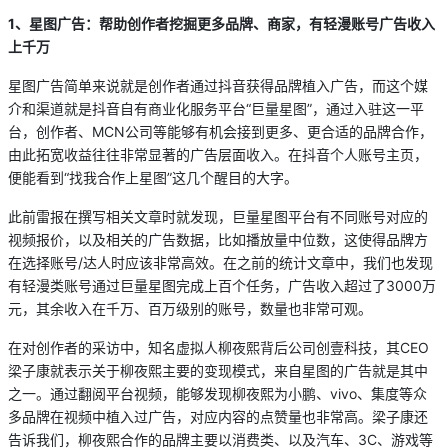
1
、星图广告：帮助创作者挖掘更多品牌、商家，有轻漫账号广告收入
上千万
星图广告简单来说就是创作者通过抖音获得品牌植入广告，而这个媒
介和渠道就是抖音自有商业化服务平台“巨量星图”，通过入驻这一平
台，创作者、MCN公司等能够有机会接到更多、更合适的品牌合作，
由此拓宽收益往往非常显著的广告层面收入。在抖音个人账号主页，
便能看到“找我合作上星图”这几个醒目的大字。
此前雷报在撰写相关文章时就发现，巨量星图平台有不同账号对应的
视频报价，以及相关的广告数据，比如播放量中位数，这使得品牌方
在选择账号/达人时应该非常高效。在之前的统计文章中，我们也发现
有轻漫类账号通过巨量星图完成上百个任务，广告收入超过了3000万
元，其余收入在千万、百万级别的账号，数量也非常可观。
在对创作者的采访中，知名虚拟人柳夜熙背后公司创壹科技，其CEO
梁子康就表示关于柳夜熙主要的变现模式，来自星图的广告就是其中
之一。通过翻阅平台视频，能够发现柳夜熙为小鹏、vivo、集度等众
多品牌在视频中植入过广告，对应内容的点赞量也非常高。梁子康还
告诉我们，柳夜熙合作的品牌主要以消费类、以及汽车、3C、游戏等