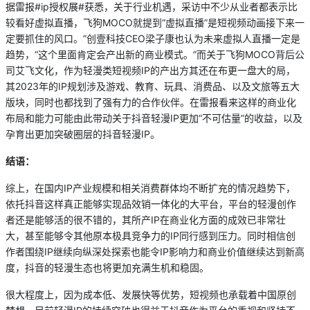
据雷报#ip授权展#获悉，关于行业机遇，采访中不少从业者都表示比
较看好虚拟直播，飞狗MOCO就提到“虚拟直播”是短视频动画接下来一
定要抓住的风口。”创壹科技CEO梁子康也认为未来虚拟人直播一定是
趋势，“这个里面肯定会产出新的商业模式。”而关于飞狗MOCO背后公
司艾飞文化，作为轻漫类短视频IP的产出方其还在布更一盘大的局，
其2023年的IP规划涉及游戏、教育、玩具、消费品、以及文旅等五大
版块，同时也都找到了强有力的合作伙伴。在雷报看来这样的商业化
布局和能力可能由此带动关于抖音轻漫IP更加“不可估量”的收益，以及
孕育出更加突破圈层的抖音轻漫IP。
结语：
综上，在国内IP产业规模和相关消费群体均不断扩充的情况趋势下，
依托抖音这样真正能够实现品效销一体化的大平台，平台的轻漫创作
者还是能够活的很不错的，其所产IP在商业化方面的成效已非常壮
大，甚至能够令其他原本极具竞争力的IP同行感到压力。同时相信创
作者围绕IP继续向纵深处探索也能令IP影响力和商业价值继续达到新高
度，抖音的轻漫生态也将更加充满生机和稳固。
很大程度上，因为成本低、发展快等优势，短视频也承载着中国原创