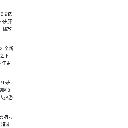
.9亿
·侠肝
，播放
耀》全新
比之下，
的年更
。
15热
网3·
大热游
影响力
数超过