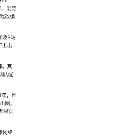
66
频、爱奇
游戏改编
频及B站
不上出
部。其
国内游
4年，且
上出圈，
都是国
爆网络