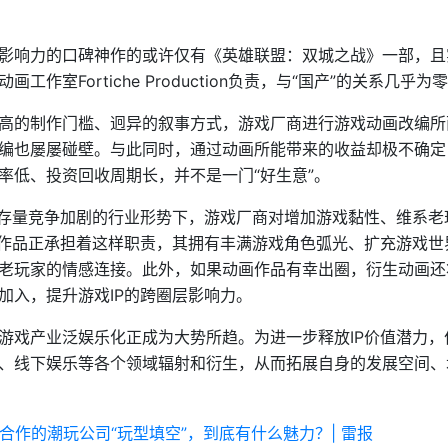
影响力的口碑神作的或许仅有《英雄联盟：双城之战》一部，且
室Fortiche Production负责，与“国产”的关系几乎为
高的制作门槛、迥异的叙事方式，游戏厂商进行游戏动画改编所
编也屡屡碰壁。与此同时，通过动画所能带来的收益却极不确定
率低、投资回收周期长，并不是一门“好生意”。
业存量竞争加剧的行业形势下，游戏厂商对增加游戏黏性、维系老
画作品正承担着这样职责，其拥有丰满游戏角色弧光、扩充游戏世
老玩家的情感连接。此外，如果动画作品有幸出圈，衍生动画还
加入，提升游戏IP的跨圈层影响力。
戏产业泛娱乐化正成为大势所趋。为进一步释放IP价值潜力，作
、线下娱乐等各个领域辐射和衍生，从而拓展自身的发展空间、
玛特等合作的潮玩公司“玩型填空”，到底有什么魅力？| 雷报