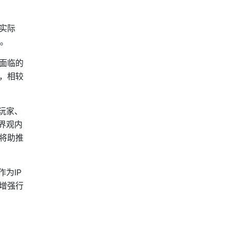
实际
零。
面临的
，相较
玩家、
界观内
将助推
为IP
增强行