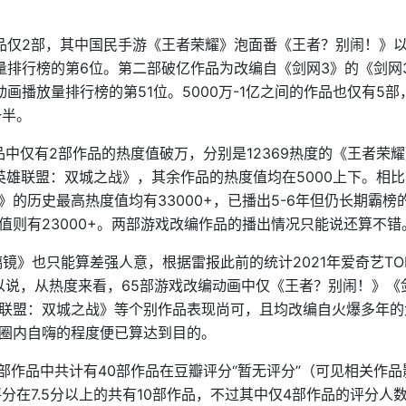
仅2部，其中国民手游《王者荣耀》泡面番《王者？别闹！》以5
排行榜的第6位。第二部破亿作品为改编自《剑网3》的《剑网3
动画播放量排行榜的第51位。5000万-1亿之间的作品也仅有5部
一半。
品中仅有2部作品的热度值破万，分别是12369热度的《王者荣
《英雄联盟：双城之战》，其余作品的热度值均在5000上下。相
的历史最高热度值均有33000+，已播出5-6年但仍长期霸榜
则有23000+。两部游戏改编作品的播出情况只能说还算不错
镜》也只能算差强人意，根据雷报此前的统计2021年爱奇艺TOP
可以说，从热度来看，65部游戏改编动画中仅《王者？别闹！》《剑
联盟：双城之战》等个别作品表现尚可，且均改编自火爆多年的
圈内自嗨的程度便已算达到目的。
部作品中共计有40部作品在豆瓣评分“暂无评分”（可见相关作品
分在7.5分以上的共有10部作品，不过其中仅4部作品的评分人