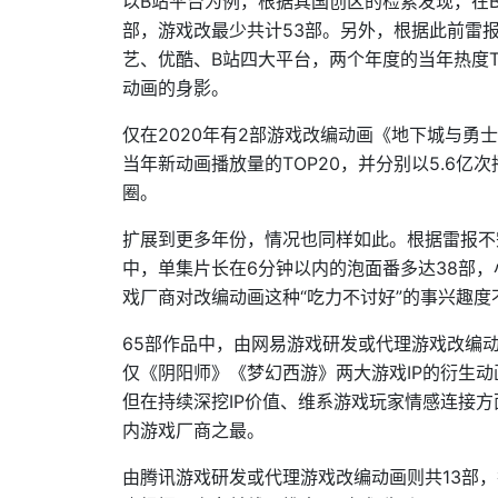
以B站平台为例，根据其国创区的检索发现，在B
部，游戏改最少共计53部。另外，根据此前雷报
艺、优酷、B站四大平台，两个年度的当年热度T
动画的身影。
仅在2020年有2部游戏改编动画《地下城与勇
当年新动画播放量的TOP20，并分别以5.6亿次
圈。
扩展到更多年份，情况也同样如此。根据雷报不完
中，单集片长在6分钟以内的泡面番多达38部
戏厂商对改编动画这种“吃力不讨好”的事兴趣
65部作品中，由网易游戏研发或代理游戏改编动
仅《阴阳师》《梦幻西游》两大游戏IP的衍生
但在持续深挖IP价值、维系游戏玩家情感连接
内游戏厂商之最。
由腾讯游戏研发或代理游戏改编动画则共13部