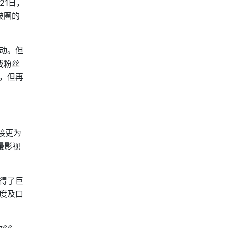
21日，
破圈的
动。但
戏粉丝
，但再
接更为
漫影视
得了巨
度及口