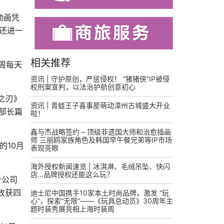
动画凭
播还进一
相关推荐
周每天
资讯 | 守护原创，严惩侵权！ “猪猪侠”IP被侵
权刑案宣判，以法治护航创意初心
灭之刃》
资讯 | 青蛙王子喜事屋萌动漳州古城盛大开业
一部长篇
啦！
鑫与杰战略签约 – 顶级非遗国大师和治愈插画
师 三丽鸥家族角色及韩国早午餐兄弟等IP市场
的10月
表现亮眼
海外授权新闻速览 | 冰淇淋、毛绒吊坠、快闪
店…品牌授权还能这么玩？
析公司
上收获四
迪士尼中国携手10家本土时尚品牌，激发 “玩
心”，探索“无限”——《玩具总动员》30周年主
题时装秀展亮相上海时装周