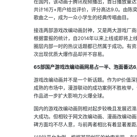
在国内，该动画于腾讯视频播出，首日播放量达26
共计16万+用户给出评价，评分高达9.0。由
歌曲之一，成为一众小学生的经典传唱曲目。
接连两部游戏改编动画封神，又是两大游戏厂商
根据雷报的统计，自2014年以来上线或即将上
圈层内部一时的热议话题都已然属于成功。有资
次出现优质大爆作品却并不容易。
65
部国产游戏改编动画网易占一半、泡面番达6
游戏改编动画并不是一个新话题。作为IP价值深
成熟的市场中，漫游联动的成功案例不胜枚举，诸
作品进一步扩大影响力火爆全球。
国内的游戏改编动画则相对起步较晚且发展迟滞
大成功。但相较于网文改编动画、漫画改编动画
碑方面均不尽人意，与前两者相比有着显著差距