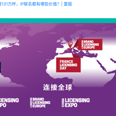
破131万杯，IP联名都有哪些价值？| 雷报