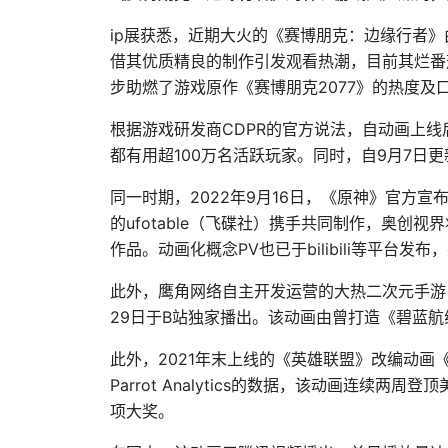
ip展获悉，近期大火的《赛博朋克：边缘行者》由扳机
借其优质精良的制作引发观看热潮，目前其烂番茄新
步助燃了游戏原作《赛博朋克2077》的热度及
根据游戏研发商CDPR的官方说法，自动画上线
都有用超100万名活跃玩家。同时，自9月7日
同一时期，2022年9月16日，《原神》官方宣布
的ufotable（飞碟社）携手共同制作，奥
作品。动画化概念PV也已于bilibili等平台发布
此外，鹰角网络自主开发运营的大热二次元手游
29日于B站独家播出。该动画由曾打造《碧蓝航线：微
此外，2021年末上线的《英雄联盟》改编动
Parrot Analytics的数据，该动画连续两
项大奖。