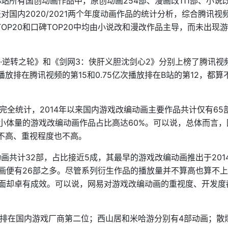
站所有国创动画作品中，原创动画254部、漫画改111部、小说改
对国内2020/2021两个年度动画作品的统计分析，综合腾讯视
OP20和口碑TOP20中均由小说改和漫改作品主导，而未出现
士·逆转之轮》和《剑网3：侠肝义胆沈剑心2》分别上榜了腾讯视
播放排在腾讯视频的第15和0.75亿次播放排在B站的第12，都算
全统计，2014年以来国内游戏改编动画主要作品共计仅有65
，小体量的游戏改编动画作品占比高达60%。可以说，总体而言，
度不高、重视程度也不高。
画共计32部，占比接近5成，其最早的游戏改编动画推出于201
动画便有26部之多。尽管系列衍生作品的播放量并不算高也算不
方面却卓有成效。可以说，网易对游戏改编动画的重视度、开发度
，排在国内游戏厂商第二位；西山居和米哈游分别有4部动画；散