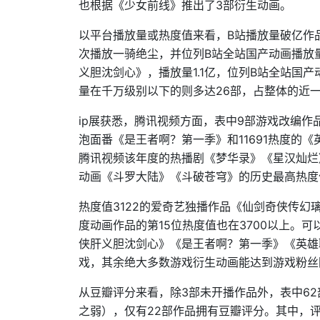
也根据《少女前线》推出了3部衍生动画。
以平台播放量或热度值来看，B站播放量破亿作品
次播放一骑绝尘，并位列B站全站国产动画播放量
义胆沈剑心》，播放量1.1亿，位列B站全站国产
量在千万级别以下的则多达26部，占整体的近
ip展获悉，腾讯视频方面，表中9部游戏改编作
泡面番《是王者啊？第一季》和11691热度的
腾讯视频该年度的热播剧《梦华录》《星汉灿烂》
动画《斗罗大陆》《斗破苍穹》的历史最高热度值
热度值3122的爱奇艺独播作品《仙剑奇侠传幻璃
度动画作品的第15位热度值也在3700以上。
侠肝义胆沈剑心》《是王者啊？第一季》《英雄
戏，其余绝大多数游戏衍生动画能达到游戏粉丝
从豆瓣评分来看，除3部未开播作品外，表中62
之弱），仅有22部作品拥有豆瓣评分。其中，评