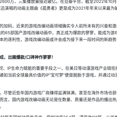
00万，三集播放量接近破亿。在豆瓣平台，截至2022年10月
陈奕迅演唱的动画主题曲《孤勇者》更是成为2021年年末以来最为
的加码，近来的游戏改编动画领域确实令人前所未有的兴奋和激
线的65部国产游戏改编动画中，真正成为爆款的寥寥，能成为游
本的逐利性，游戏改编动画或许会成为接下来一段时间的新趋势
成，出圈爆款/
口碑神作寥寥！
挖、IP生命力赋能的重要手段之一，在美日等动漫游戏产业链衔
如当前全球最具价值的IP“宝可梦”便是脱胎于游戏，并通过动
。尽管近些年国内游戏厂商赚得盆满钵满，甚至在海外市场也获
而言，国内游戏改编动画无论是在数量、质量还是作品的播出热
。