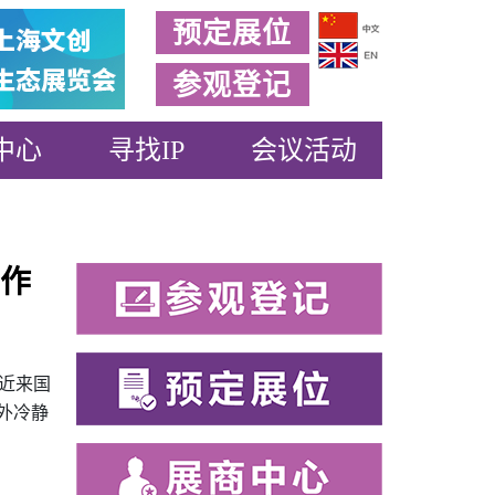
预定展位
参观登记
中心
寻找IP
会议活动
神作
近来国
外冷静