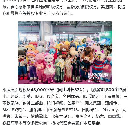
幕，衷心感谢来自各地的IP版权方，品牌方/被授权方，渠道商，制造
商和零售商等授权专业人士支持与参与。
本届展会规模达
48,000平米（同比增长37%）
，现场
超1,800个IP
展
出。环球、华纳、IMG、孩之宝、名创优品、酷乐潮玩、王者荣耀、三
丽欧家族、封神三部曲、腾讯视频、芒果TV、阅文集团、甄嬛传、
SMILEY笑脸、加菲猫、中国航母FLEET18、国际米兰、Playboy、大
嘴猴、朱敬一、赞萌露比、《苍兰诀》、鬼灭之刃、奶龙、肉肉酱、
铁壁阿童木等众多授权商、授权代理商共聚在本届展会。