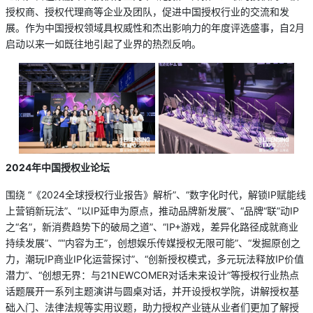
授权商、授权代理商等企业及团队，促进中国授权行业的交流和发
展。作为中国授权领域具权威性和杰出影响力的年度评选盛事，自2月
启动以来一如既往地引起了业界的热烈反响。
2024年中国授权业论坛
围绕 “《2024全球授权行业报告》解析”、“数字化时代，解锁IP赋能线
上营销新玩法”、“以IP延申为原点，推动品牌新发展”、“品牌“联”动IP
之“名”，新消费趋势下的破局之道”、“IP+游戏，差异化路径成就商业
持续发展”、““内容为王”，创想娱乐传媒授权无限可能”、“发掘原创之
力，潮玩IP商业IP化运营探讨”、“创新授权模式，多元玩法释放IP价值
潜力”、“创想无界：与21NEWCOMER对话未来设计”等授权行业热点
话题展开一系列主题演讲与圆桌对话，并开设授权学院，讲解授权基
础入门、法律法规等实用议题，助力授权产业链从业者们更加了解授