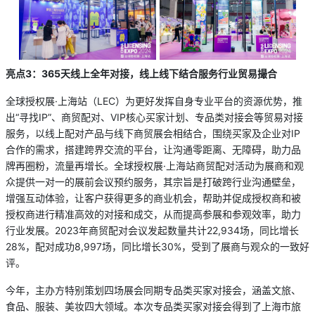
亮点
3：365天线上全年对接，线上线下结合服务行业贸易撮合
全球授权展·上海站（LEC）为更好发挥自身专业平台的资源优势，推
出“寻找IP”、商贸配对、VIP核心买家计划、专品类对接会等贸易对接
服务，以线上配对产品与线下商贸展会相结合，围绕买家及企业对IP
合作的需求，搭建跨界交流的平台，让沟通零距离、无障碍，助力品
牌再圈粉，流量再增长。全球授权展·上海站商贸配对活动为展商和观
众提供一对一的展前会议预约服务，其宗旨是打破跨行业沟通壁垒，
增强互动体验，让客户获得更多的商业机会，帮助并促成授权商和被
授权商进行精准高效的对接和成交，从而提高参展和参观效率，助力
行业发展。2023年商贸配对会议发起数量共计22,934场，同比增长
28%，配对成功8,997场，同比增长30%，受到了展商与观众的一致好
评。
今年，主办方特别策划四场展会同期专品类买家对接会，涵盖文旅、
食品、服装、美妆四大领域。本次专品类买家对接会得到了上海市旅