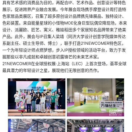
具有艺术感的消费品为目的，再配合IP、艺术作品、创意设计等特色
展示，促进跨界产业融合发展。今年展会现场携手摩登设计周打造特
色家居品类展区，召集了超多原创设计品牌携先锋展品、独特设计、
色彩装置。来自能量星球的小怪物MOE化身巨型玩偶空降现场，本来
设计、派麗欧、匠艺、寓义、稚娃稻田多个家居知名品牌带来了绝美
产品。此外，展会与IP召集人梁靖（同济大学设计创意学院媒体传达
系副主任、硕士生导师、博士），联手打造21NEWCOMER特色区，
一个为年轻设计师点燃梦想，步入IP授权领域的活动平台，致力于发
掘那些以非凡成就和卓越创意初露锋芒的未来艺术家。
21NEWCOMER在全球授权展·上海站（LEC）上首次登场，荟萃全球
最具潜力的年轻设计之星，展现他们无限创意的杰作。