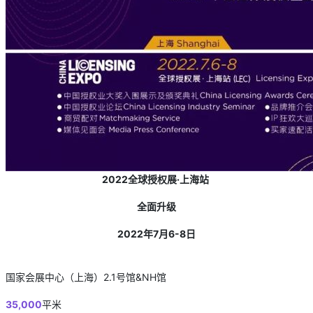
2022全球授权展·上海站
全面升
级
2022
年
7
月
6-8
日
国家会展中心（上海）2.1号馆&NH馆
35,000
平米