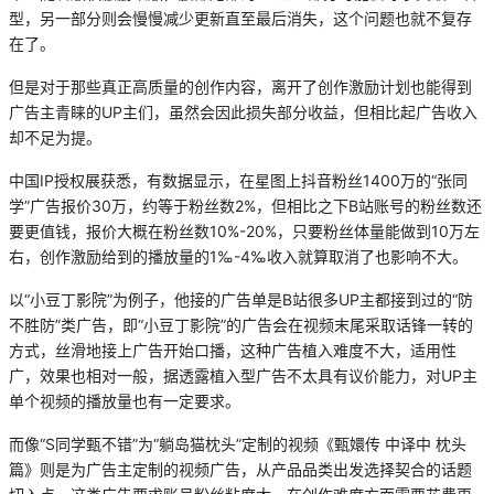
型，另一部分则会慢慢减少更新直至最后消失，这个问题也就不复存
在了。
但是对于那些真正高质量的创作内容，离开了创作激励计划也能得到
广告主青睐的UP主们，虽然会因此损失部分收益，但相比起广告收入
却不足为提。
中国IP授权展获悉，有数据显示，在星图上抖音粉丝1400万的“张同
学”广告报价30万，约等于粉丝数2%，但相比之下B站账号的粉丝数还
要更值钱，报价大概在粉丝数10%-20%，只要粉丝体量能做到10万左
右，创作激励给到的播放量的1‰-4‰收入就算取消了也影响不大。
以“小豆丁影院”为例子，他接的广告单是B站很多UP主都接到过的“防
不胜防”类广告，即“小豆丁影院”的广告会在视频末尾采取话锋一转的
方式，丝滑地接上广告开始口播，这种广告植入难度不大，适用性
广，效果也相对一般，据透露植入型广告不太具有议价能力，对UP主
单个视频的播放量也有一定要求。
而像“S同学甄不错”为“躺岛猫枕头”定制的视频《甄嬛传 中译中 枕头
篇》则是为广告主定制的视频广告，从产品品类出发选择契合的话题