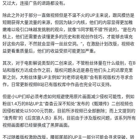
又过大，连接广告的退路都没有。
除此之外对于部分一直做视频但是不温不火的UP主来说，跟风模仿是
短期获得大量流量的来源，但因为缺少内核，他们的内容显得更加稚
嫩难以吸引口味越发挑剔的观众，就像“S同学甄不错”所说的，“是在内
核上，他们还需要去读懂更多的历史和影视创作技巧，才能够去填充
好这些内容，不然就会显得一丝丝空洞。”，在激励计划改版，视频收
益更看重质量后，他们的收益受损可能更加严重。
其次，对于电影解说类型的二创来说，不管粉丝体量在什么级别，在B
站和版权方达成合作之前，版权问题永远是悬在他们头上的达摩克里
斯之剑，大粉丝体量UP主例如“刘老师说电影”会有影视版权方寻求合
作，日常更新视频B站已有版权库中作品也完全可以支持。
但是小UP们却必须考虑如何规避使用原片画面减少侵权可能性，例如
粉丝1.4万的B站UP主“杳杳云深不知处”发布的《甄嬛传》二创视频也
因侵权被处以5000元罚款，目前所涉视频已全部删除；而上文提到的
“淮秀帮”的《后宫狼人杀》系列，目前由于涉及版权问题，该系列所有
视频画面都已经替换成了黑屏画面。
不过随着版权激励改版，腰部尾部的UP主一部分可能会寻求突破、转