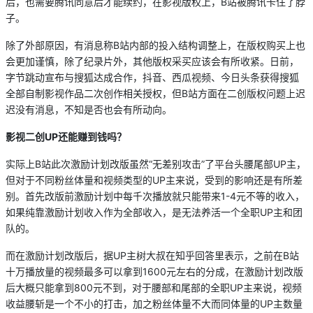
后，也需要腾讯同意后才能续约，在影视版权上，B站被腾讯卡住了脖
子。
除了外部原因，有消息称B站内部的投入结构调整上，在版权购买上也
会更加谨慎，除了纪录片外，其他版权采买应该会有所收紧。日前，
字节跳动宣布与搜狐达成合作，抖音、西瓜视频、今日头条获得搜狐
全部自制影视作品二次创作相关授权，但B站方面在二创版权问题上迟
迟没有消息，不知是否也会有所动向。
影视二创UP
还能赚到钱吗？
实际上B站此次激励计划改版虽然“无差别攻击”了平台头腰尾部UP主，
但对于不同粉丝体量和视频类型的UP主来说，受到的影响还是有所差
别。首先改版前激励计划中每千次播放就只能带来1-4元不等的收入，
如果纯靠激励计划收入作为全部收入，是无法养活一个全职UP主和团
队的。
而在激励计划改版后，据UP主树大叔在知乎回答里表示，之前在B站
十万播放量的视频最多可以拿到1600元左右的分成，在激励计划改版
后大概只能拿到800元不到，对于腰部和尾部的全职UP主来说，视频
收益腰斩是一个不小的打击，加之粉丝体量不大而同体量的UP主数量