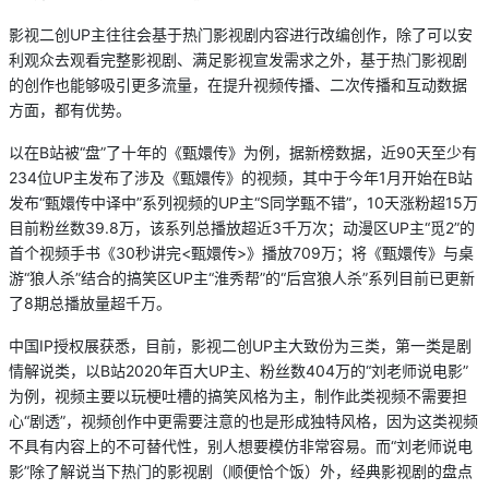
影视二创UP主往往会基于热门影视剧内容进行改编创作，除了可以安
利观众去观看完整影视剧、满足影视宣发需求之外，基于热门影视剧
的创作也能够吸引更多流量，在提升视频传播、二次传播和互动数据
方面，都有优势。
以在B站被“盘”了十年的《甄嬛传》为例，据新榜数据，近90天至少有
234位UP主发布了涉及《甄嬛传》的视频，其中于今年1月开始在B站
发布“甄嬛传中译中”系列视频的UP主“S同学甄不错”，10天涨粉超15万
目前粉丝数39.8万，该系列总播放超近3千万次；动漫区UP主“觅2”的
首个视频手书《30秒讲完<甄嬛传>》播放709万；将《甄嬛传》与桌
游“狼人杀”结合的搞笑区UP主“淮秀帮”的“后宫狼人杀”系列目前已更新
了8期总播放量超千万。
中国IP授权展获悉，目前，影视二创UP主大致份为三类，第一类是剧
情解说类，以B站2020年百大UP主、粉丝数404万的“刘老师说电影”
为例，视频主要以玩梗吐槽的搞笑风格为主，制作此类视频不需要担
心“剧透”，视频创作中更需要注意的也是形成独特风格，因为这类视频
不具有内容上的不可替代性，别人想要模仿非常容易。而“刘老师说电
影”除了解说当下热门的影视剧（顺便恰个饭）外，经典影视剧的盘点