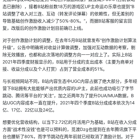
态已删除），接着B站粉丝数18万的游戏区UP主命运の乐章也提到“B
站调整了收入对三连、互动（转发评论弹幕）的依赖性，但无差别的
导致基础创作激励收入减少了50%-80%。”，而据B站客服的留言回
复，改版后的创作激励计划目前确已上线。
对于创作激励计划的调整，在去年5月B站就曾发布“创作激励计划算法
升级”，公告中明确将对收益计算做调整，加强对互动数据的考察，剔
除无效播放，也都和此次落地的调整方向一一对应上了。实际上B站
2021年四季度财报显示的，B站用于分成的支出成本（主要为商单对
接、收益分成以及个人打赏）占到了营业成本的51%。
与长视频网站不同，B站内容生态中UGC内容占据了绝大部分，多年经
营下B站拥有大批能够产出优质内容的UP主，此前也成功吸引了字节
跳动、腾讯等平台的“关注”，加之近两年为了提升DUA/MUA数据，B
站UGC内容成本一直在提升，2021年四个季度B站分成成本依次为14
亿、17亿、22亿以及24亿。
想要优化营收结构，以当下2.72亿的月活用户为基础，B站在收入分成
方面“战术性没钱”也是可以预料的，觅渡Dzg也提到在去年腾讯旗下平
台也腰斩了80%，而字节跳动在两年前就已经取消了激励计划。对于