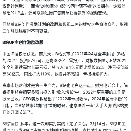
激励计划后），而像“刘老师说电影”“S同学甄不错”这类拥有一定粉丝
基础的UP主，还可以通过接广告商单获得额外的视频变现。
但随着B站创作激励计划的改版和影视二创的版权之争愈演愈烈，影视
二创想赚钱变得不再容易。
B
站UP
主创作激励改版
中国IP授权展获悉，前几天，B站发布了2021年Q4及全年财报（B站
的2021：投资57公司，还剩302亿 | 雷报），财报数据显示B站2021
年全年继续高增长高亏损，总收入194亿元同比增长62%，净亏损创新
高68亿元，同比扩大119%，数据并不亮眼，亏损持续扩大。
资本市场盈利才是第一生产力，B站也明白这一点，财报电话会上，陈
睿提到将会把更多精力投入到“收入增长”中，2022年更重要的工作是
提高营收，CFO樊欣也给出了“2022年亏损收窄，2024年盈亏平衡”的
目标，当B站越来越向“钱”看的时候，也意味着一直“大手大脚”的B站要
开始开源节流了。
B站“画饼”多年，这一次却实打实的下定了决心，3月14日，B站UP主
觅渡Dzg发B站动态提到“B站创作激励改版，直接减少80%”(目前该动