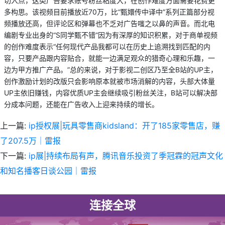
切入点，这类广告要求账号粉丝粘度大，在创作难度方面需要花费更
多构思。该视频目前播放近70万，比“甄嬛传中译中”系列正篇部分视
频播放还高，但评论区和弹幕也不乏对广告嗤之以鼻的声音。而北电
编剧专业出身的“S同学甄不错”因为有深厚的知识积累，对于商单视频
的创作难度表示“任何现代产品我都可以在历史上追溯找到匹配的内
容，只要产品跟内容贴合，就能一边满足观众的猎奇心理和乐趣，一
边为甲方推广产品。”总的来说，对于影视二创区乃至全B站的UP主，
创作激励计划的改版只会影响原本就被市场消解的内容，头部大体量
UP主依旧赚钱，内容优质UP主会继续吸引粉丝关注，B站可以解决部
分成本问题，还能在广告收入上迎来持续的增长。
上一篇:
ip授权展|玩具零售商kidsland：开了185家零售店，赚
了207.5万｜雷报
下一篇:
ip展|持续布局有声，腾讯音乐投资了季冠霖的冠声文化
和知名播客日谈公园｜雷报
连接全球