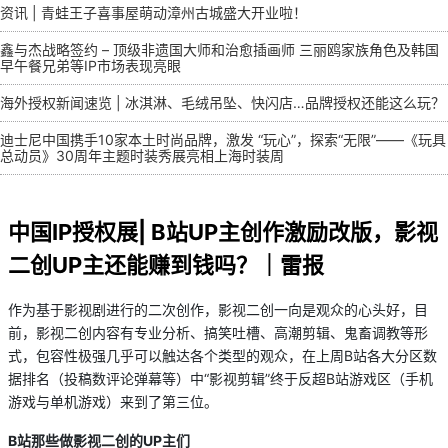
资讯 | 青蛙王子喜事屋萌动漳州古城盛大开业啦！
鑫与杰战略签约 – 顶级非遗国大师和治愈插画师 三丽鸥家族角色及韩国
早午餐兄弟等IP市场表现亮眼
海外授权新闻速览 | 冰淇淋、毛绒吊坠、快闪店…品牌授权还能这么玩？
迪士尼中国携手10家本土时尚品牌，激发 “玩心”，探索“无限”——《玩具
总动员》30周年主题时装秀展亮相上海时装周
中国IP授权展| B站UP主创作激励改版，影视
二创UP主还能赚到钱吗？｜雷报
作为基于影视剧进行的二次创作，影视二创一向是观众的心头好，目
前，影视二创内容有专业分析、搞笑吐槽、高潮剪辑、鬼畜调教等形
式，包容性极强几乎可以触达各个类型的观众，在上周B站各大分区数
据排名（投稿数评论弹幕等）中“影视剪辑”终于反超B站游戏区（手机
游戏与单机游戏）来到了第三位。
B
站那些做影视二创的UP
主们