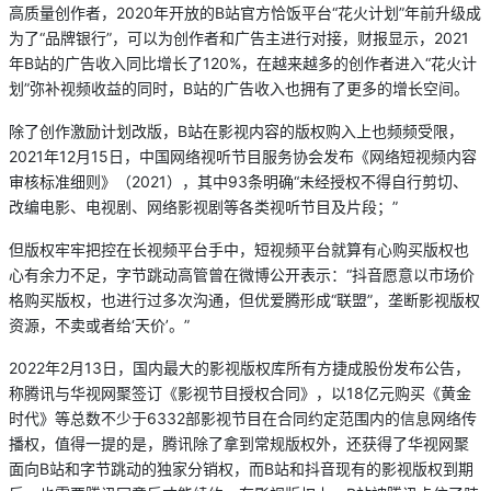
高质量创作者，2020年开放的B站官方恰饭平台“花火计划”年前升级成
为了“品牌银行”，可以为创作者和广告主进行对接，财报显示，2021
年B站的广告收入同比增长了120%，在越来越多的创作者进入“花火计
划”弥补视频收益的同时，B站的广告收入也拥有了更多的增长空间。
除了创作激励计划改版，B站在影视内容的版权购入上也频频受限，
2021年12月15日，中国网络视听节目服务协会发布《网络短视频内容
审核标准细则》（2021），其中93条明确“未经授权不得自行剪切、
改编电影、电视剧、网络影视剧等各类视听节目及片段；”
但版权牢牢把控在长视频平台手中，短视频平台就算有心购买版权也
心有余力不足，字节跳动高管曾在微博公开表示：“抖音愿意以市场价
格购买版权，也进行过多次沟通，但优爱腾形成“联盟”，垄断影视版权
资源，不卖或者给‘天价’。”
2022年2月13日，国内最大的影视版权库所有方捷成股份发布公告，
称腾讯与华视网聚签订《影视节目授权合同》，以18亿元购买《黄金
时代》等总数不少于6332部影视节目在合同约定范围内的信息网络传
播权，值得一提的是，腾讯除了拿到常规版权外，还获得了华视网聚
面向B站和字节跳动的独家分销权，而B站和抖音现有的影视版权到期