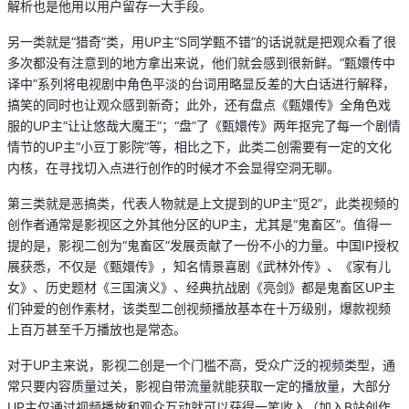
解析也是他用以用户留存一大手段。
另一类就是“猎奇”类，用UP主“S同学甄不错”的话说就是把观众看了很
多次都没有注意到的地方拿出来说，他们就会感到很新鲜。“甄嬛传中
译中”系列将电视剧中角色平淡的台词用略显反差的大白话进行解释，
搞笑的同时也让观众感到新奇；此外，还有盘点《甄嬛传》全角色戏
服的UP主“让让悠哉大魔王”；“盘”了《甄嬛传》两年抠完了每一个剧情
情节的UP主“小豆丁影院”等，相比之下，此类二创需要有一定的文化
内核，在寻找切入点进行创作的时候才不会显得空洞无聊。
第三类就是恶搞类，代表人物就是上文提到的UP主“觅2”，此类视频的
创作者通常是影视区之外其他分区的UP主，尤其是“鬼畜区”。值得一
提的是，影视二创为“鬼畜区”发展贡献了一份不小的力量。中国IP授权
展获悉，不仅是《甄嬛传》，知名情景喜剧《武林外传》、《家有儿
女》、历史题材《三国演义》、经典抗战剧《亮剑》都是鬼畜区UP主
们钟爱的创作素材，该类型二创视频播放基本在十万级别，爆款视频
上百万甚至千万播放也是常态。
对于UP主来说，影视二创是一个门槛不高，受众广泛的视频类型，通
常只要内容质量过关，影视自带流量就能获取一定的播放量，大部分
UP主仅通过视频播放和观众互动就可以获得一笔收入（加入B站创作